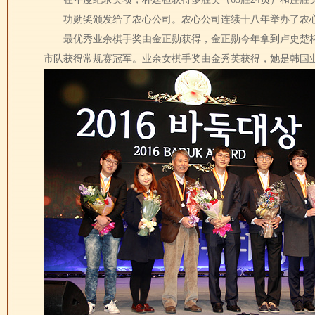
功勋奖颁发给了农心公司。农心公司连续十八年举办了农心
最优秀业余棋手奖由金正勋获得，金正勋今年拿到卢史楚杯、
市队获得常规赛冠军。业余女棋手奖由金秀英获得，她是韩国