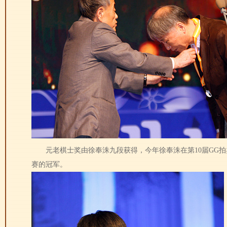
元老棋士奖由徐奉洙九段获得，今年徐奉洙在第10届GG拍
赛的冠军。