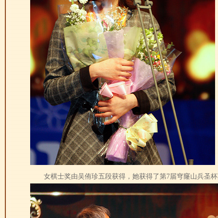
女棋士奖由吴侑珍五段获得，她获得了第7届穹窿山兵圣杯冠