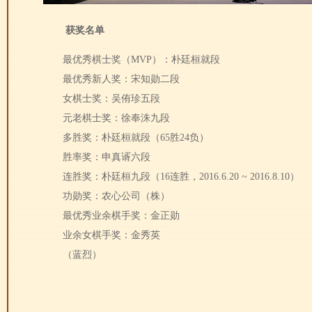
获奖名单
最优秀棋士奖（MVP）：朴廷桓就段
最优秀新人奖：宋知勋二段
女棋士奖：吴侑珍五段
元老棋士奖：徐奉洙九段
多胜奖：朴廷桓就段（65胜24负）
胜率奖：申真谞六段
连胜奖：朴廷桓九段（16连胜，2016.6.20 ~ 2016.8.10）
功勋奖：农心公司（株）
最优秀业余棋手奖：金正勋
业余女棋手奖：金秀英
（蓝烈）