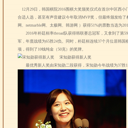
12月29日，韩国棋院2016围棋大奖颁奖仪式在首尔中区西小
合适人选，甚至有声音建议今年取消MVP奖，但最终颁发给了
网、netmarble网、太极网、韩游网 ）获得51%的票数当选为2
2016年朴廷桓率tbroad队获得韩联赛总冠军，又拿到了第
军，年度战绩为65胜24负。同时，朴廷桓连续37个月位居韩
项，得到了10钱纯金（50克）的奖牌。
宋知勋获得新人奖
最优秀新人奖由宋知勋二段获得，宋知勋今年战绩为37胜15负