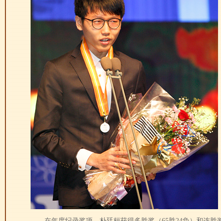
在年度纪录奖项，朴廷桓获得多胜奖（65胜24负）和连胜奖（