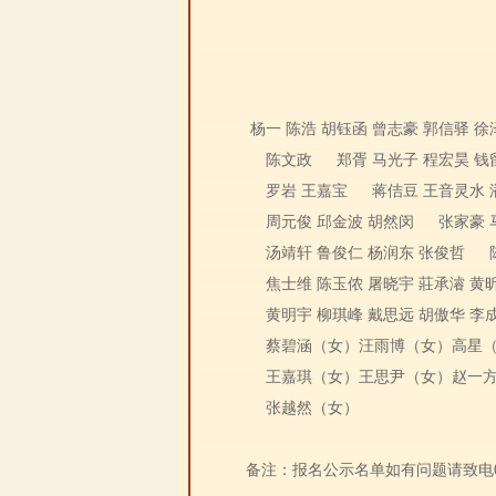
杨一 陈浩 胡钰函 曾志豪 郭信驿 徐
陈文政
郑胥 马光子 程宏昊 钱
罗岩 王嘉宝
蒋佶豆 王音灵水 
周元俊 邱金波 胡然闵
张家豪 
汤靖轩 鲁俊仁 杨润东 张俊哲
焦士维 陈玉侬 屠晓宇 莊承濬 黄
黄明宇 柳琪峰 戴思远 胡傲华 李
蔡碧涵（女）汪雨博（女）高星
王嘉琪（女）王思尹（女）赵一
张越然（女）
备注：报名公示名单如有问题请致电0571