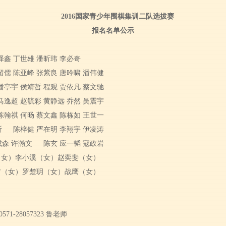
2016国家青少年围棋集训二队选拔赛
报名名单公示
泽鑫 丁世雄 潘昕玮 李必奇
留儒 陈亚峰 张紫良 唐吟啸 潘伟健
潘亭宇 侯靖哲 程观 贾依凡 蔡文驰
马逸超 赵毓彩 黄静远 乔然 吴震宇
陈翰祺 何旸 蔡文鑫 陈栋如 王世一
昕
陈梓健 严在明 李翔宇 伊凌涛
成森 许瀚文
陈玄 应一韬 寇政岩
（女）李小溪（女）赵奕斐（女）
方（女）罗楚玥（女）战鹰（女）
-28057323 鲁老师