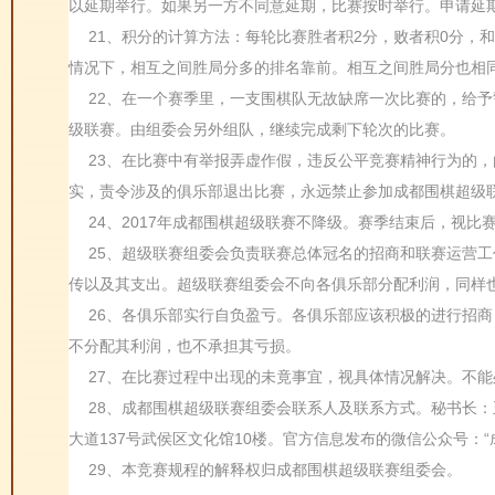
以延期举行。如果另一方不同意延期，比赛按时举行。申请延
21、积分的计算方法：每轮比赛胜者积2分，败者积0分，
情况下，相互之间胜局分多的排名靠前。相互之间胜局分也相
22、在一个赛季里，一支围棋队无故缺席一次比赛的，给
级联赛。由组委会另外组队，继续完成剩下轮次的比赛。
23、在比赛中有举报弄虚作假，违反公平竞赛精神行为的
实，责令涉及的俱乐部退出比赛，永远禁止参加成都围棋超级
24、2017年成都围棋超级联赛不降级。赛季结束后，视比赛
25、超级联赛组委会负责联赛总体冠名的招商和联赛运营
传以及其支出。超级联赛组委会不向各俱乐部分配利润，同样
26、各俱乐部实行自负盈亏。各俱乐部应该积极的进行招
不分配其利润，也不承担其亏损。
27、在比赛过程中出现的未竟事宜，视具体情况解决。不
28、成都围棋超级联赛组委会联系人及联系方式。秘书长：王俊中
大道137号武侯区文化馆10楼。官方信息发布的微信公众号：“
29、本竞赛规程的解释权归成都围棋超级联赛组委会。