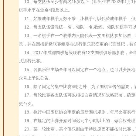
10、每支队伍至少有两名15岁以下（即出生在2002年1月
棋手水平在业余4段及以上。
11、如果成年棋手人数不够，小棋手可以代替成年棋手，
12、每支队伍设教练一名，领队一名.教练、领队和棋手
13、一名棋手在一个赛季内只能代表一支围棋队参加比赛
意，并在围棋超级联赛组委会进行俱乐部变更的书面登记，转
14、2017年成都围棋超级联赛有12支围棋俱乐部参赛，全
式进行比赛。
15、各俱乐部主场全年可以固定在一个地点，也可以变换地
众号上予以公告。
16、除了固定的集中比赛4轮之外，为了围棋宣传的需要，
17、每轮比赛各支队伍可以根据自身情况和战略部署，确
更台次。
18、执行中国围棋
协会审定的最新围棋规则，每局比赛实行
19、在规定的比赛开始时间迟到半小时以上的，做弃权处
20、某一轮比赛，某个俱乐部由于特殊原因不能按时比赛