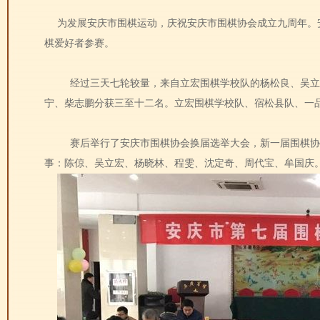
为发展安庆市围棋运动，庆祝安庆市围棋协会成立九周年。安
棋爱好者参赛。
经过三天七轮较量，来自立宏围棋学校队的杨松良、吴立
宁、柴志鹏分获三至十二名。立宏围棋学校队、宿松县队、一
赛后举行了安庆市围棋协会换届选举大会，新一届围棋协
事：陈倞、吴立宏、杨晓林、程雯、沈定奇、周代宝、牟国庆