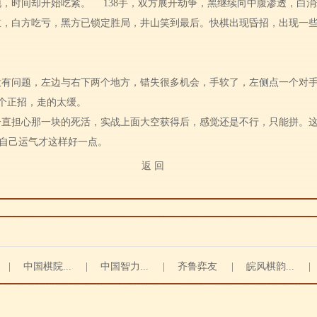
地，时间却开始吃紧。
138手，双方展开劫争，黑继续向中腹渗透，白
重，白方吃亏，黑方已锁定胜局，井山笑到最后。快棋出现昏招，出现一
没有问题，左边与右下两个地方，错失很多机会，手软了，左侧点一个对
一个正招，走的太缓。
一直担心那一块的死活，实战上面大空获得后，感觉还是不行，只能拼。
自己运气才这样好一点。
返 回
|
中国棋院...
|
中国智力...
|
齐鲁弈友
|
皖风棋韵...
|