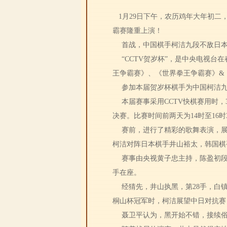
1月29日下午，农历鸡年大年初二
霸赛隆重上演！
首战，中国棋手柯洁九段不敌日本
“CCTV贺岁杯”，是中央电视台
王争霸赛》、《世界拳王争霸赛》&
参加本届贺岁杯棋手为中国柯洁
本届赛事采用CCTV快棋赛用时，
决赛。比赛时间前两天为14时至16时
赛前，进行了精彩的歌舞表演，展
柯洁对阵日本棋手井山裕太，韩国棋
赛事由央视黄子忠主持，陈盈初
手在座。
经猜先，井山执黑，第28手，白
桐山杯冠军时，柯洁展望中日对抗赛
聂卫平认为，黑开始不错，接续