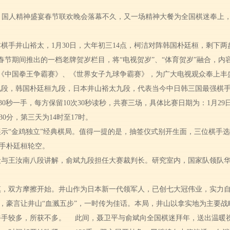
，国人精神盛宴春节联欢晚会落幕不久，又一场精神大餐为全国棋迷奉上，第
棋手井山裕太，1月30日，大年初三14点，柯洁对阵韩国朴廷桓，剩下
在春节期间推出的一档老牌贺岁栏目，将“电视贺岁”、“体育贺岁”融合，
《中国拳王争霸赛》、《世界女子九球争霸赛》，为广大电视观众奉上丰
九段，韩国朴廷桓九段，日本井山裕太九段，代表当今中日韩三国最强棋
30秒一手，每方保留10次30秒读秒，共赛三场，具体比赛日期为：1月29日
30分，第三天为14时至17时。
示“金鸡独立”经典棋局。值得一提的是，抽签仪式别开生面，三位棋手
手朴廷桓轮空。
段与王汝南八段讲解，俞斌九段担任大赛裁判长。研究室内，国家队领队
镇，双方摩擦开始。井山作为日本新一代领军人，已创七大冠伟业，实力自然不
，豪言让井山“血溅五步”，一时传为佳话。本局，井山以拿实地为主要战
俗手较多，所获不多。
此间，聂卫平与俞斌向全国棋迷拜年，送出温暖