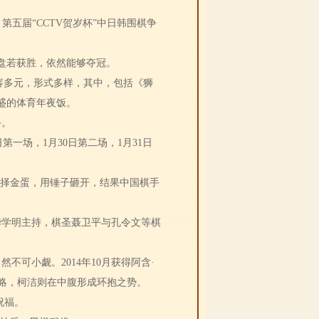
五届“CCTV贺岁杯”中日韩围棋争
两盘若获胜，依然能够夺冠。
内容多元，形式多样，其中，包括《狮
盛的体育年夜饭。
手。
第一场，1月30日第二场，1月31日
选择金蛋，用锤子砸开，结果中国棋手
华学明主持，棋圣聂卫平与孔令文等棋
可小觑。2014年10月获得阿含·
略，柯洁则在中腹形成环抱之势。
祝福。