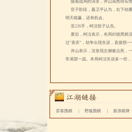
随着战局的演变，井山虽然得实
官子阶段，聂卫平认为，右下劫
明天能赢，还有机会。
至226手，柯洁投子认负。
赛后，柯洁表示，布局封锁黑棋
过“喜庆”，劫争出现失误，直接拐
井山表示，没发现左侧被点死，
常渴望一战。本局柯洁失误多一些，
弈客围棋
|
野狐围棋
|
新浪棋牌