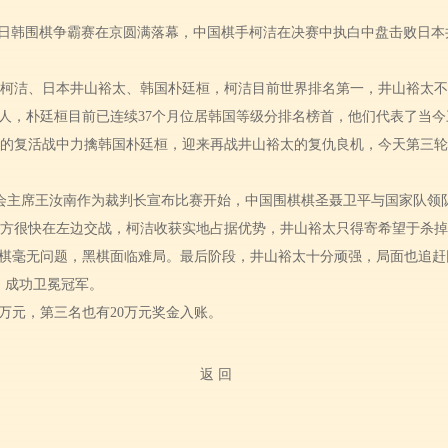
杯中日韩围棋争霸赛在京圆满落幕，中国棋手柯洁在决赛中执白中盘击败日
柯洁、日本井山裕太、韩国朴廷桓，柯洁目前世界排名第一，井山裕太不
人，朴廷桓目前已连续37个月位居韩国等级分排名榜首，他们代表了当
的复活战中力擒韩国朴廷桓，迎来再战井山裕太的复仇良机，今天第三轮
会主席王汝南作为裁判长宣布比赛开始，中国围棋棋圣聂卫平与国家队领
方很快在左边交战，柯洁收获实地占据优势，井山裕太只得寄希望于杀掉
棋毫无问题，黑棋面临难局。最后阶段，井山裕太十分顽强，局面也追赶
，成功卫冕冠军。
0万元，第三名也有20万元奖金入账。
返 回