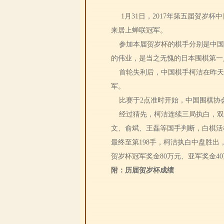
1月31日，2017年第五届贺岁
来居上蝉联冠军。
参加本届贺岁杯的棋手分别是中国
的伟业，是当之无愧的日本围棋第一
首轮失利后，中国棋手柯洁在昨天
军。
比赛于2点准时开始，中国围棋协
经过猜先，柯洁连续三局执白，双
文、俞斌、王磊等国手判断，白棋活
最终至第198手，柯洁执白中盘胜出
贺岁杯冠军奖金80万元、亚军奖金4
附：历届贺岁杯成绩