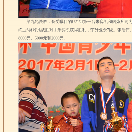
第九轮决赛，备受瞩目的U21组第一台朱弈凯和骆焯凡同为7
终业6骆焯凡战胜对手朱弈凯获得胜利，荣升业余7段。张浩伟
8000元、5000元和2000元。