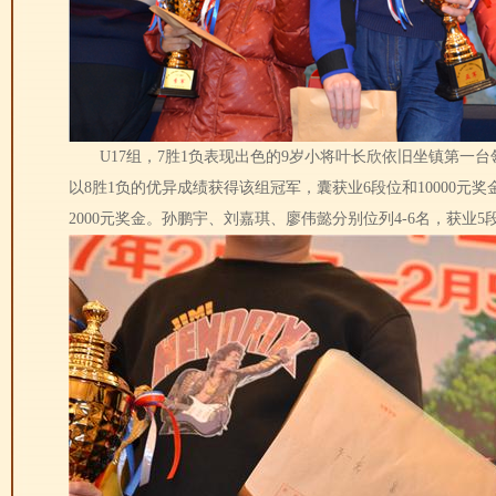
U17组，7胜1负表现出色的9岁小将叶长欣依旧坐镇第一
以8胜1负的优异成绩获得该组冠军，囊获业6段位和10000元
2000元奖金。孙鹏宇、刘嘉琪、廖伟懿分别位列4-6名，获业5段