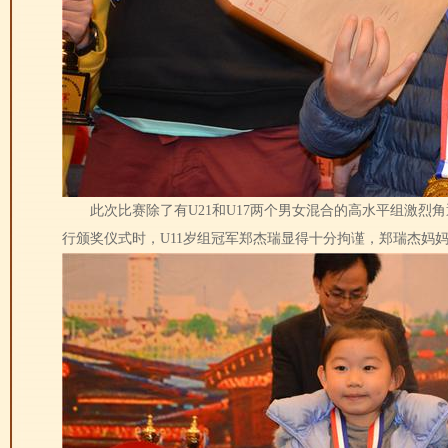
此次比赛除了有U21和U17两个男女混合的高水平组激烈角逐
行颁奖仪式时，U11岁组冠军郑杰瑞显得十分拘谨，郑瑞杰妈