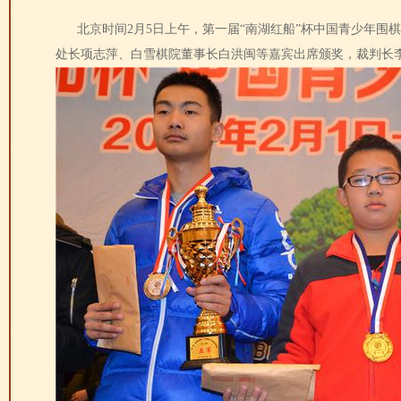
北京时间2月5日上午，第一届“南湖红船”杯中国青少年围
处长项志萍、白雪棋院董事长白洪闽等嘉宾出席颁奖，裁判长