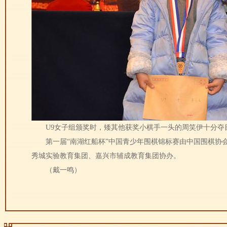
U9女子组颁奖时，矮其他获奖小棋手一头的周笑伊十分夺
第一届“南湖红船杯”中国青少年围棋锦标赛由中国围棋协会
秀城实验教育集团、嘉兴市辅成教育集团协办。
（戴一鸣）