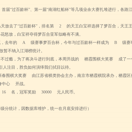
、首届“过百龄杯”、第一届“南湖红船杯”等几项业余大赛扎堆进行，各路
天放去了“过百龄杯”，排名第
2
的天王白宝祥选择了梦百合，天王
心花怒放，白宝祥夺得梦百合亚军似略有不满。
流，去年的
A
级赛事梦百合杯，今年与过百龄杯一样成为
B
级赛
故暂不纳入江湖榜统计。
呼不过瘾，为了将决斗进行到底，本周开战的
栖霞围棋大奖赛
成了一
引人注目，胜负如何演绎我们拭目以待。
新春围棋大奖赛
由江苏省棋类协会主办，南京市栖霞棋院承办，栖霞区
身中心
开战。
16
名，冠军奖励
30000
元人民币。
等级分统计，因数据库维护，统一在月底安排进行）