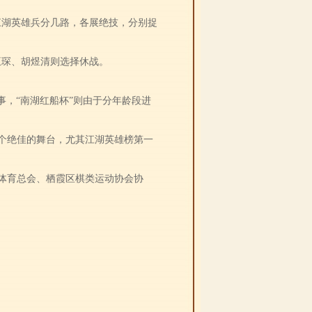
江湖英雄兵分几路，各展绝技，分别捉
王琛、胡煜清则选择休战。
事，“南湖红船杯”则由于分年龄段进
个绝佳的舞台，尤其江湖英雄榜第一
体育总会、栖霞区棋类运动协会协