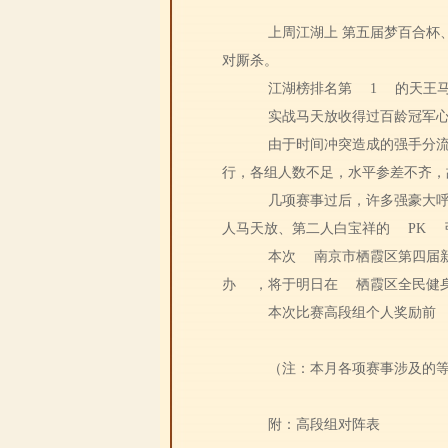
上周江湖上 第五届梦百合杯
对厮杀。
江湖榜排名第
1
的天王马
实战马天放收得过百龄冠军
由于时间冲突造成的强手分
行，各组人数不足，水平参差不齐，
几项赛事过后，许多强豪大
人马天放、第二人白宝祥的
PK
本次
南京市栖霞区第四届
办
，将于明日在
栖霞区全民健
本次比赛高段组个人奖励前
（注：本月各项赛事涉及的
附：高段组对阵表