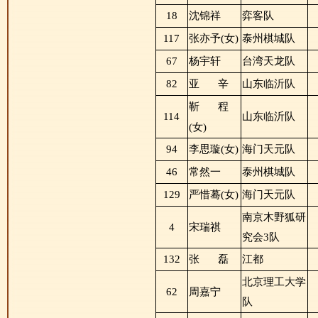
18
沈锦祥
弈客队
117
张亦予(女)
泰州棋城队
67
杨宇轩
台湾天龙队
82
亚
辛
山东临沂队
靳
程
114
山东临沂队
(女)
94
李思璇(女)
海门天元队
46
常然一
泰州棋城队
129
严惜蓦(女)
海门天元队
南京木野狐研
4
宋瑞祺
究会3队
132
张
磊
江都
北京理工大学
62
周嘉宁
队