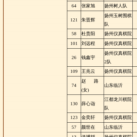
64
张家旭
扬州树人队
扬州玉树围棋
121
朱晋辉
队
58
杜贵阳
扬州仪真棋院
101
刘远程
扬州仪真棋院
扬州仪真棋院
26
钱鑫宇
2队
109
王兆云
扬州仪真棋院
赵
路
74
山东临沂
(女)
江都龙川棋院
130
薛心诣
队
123
金奕轩
扬州仪真棋院
57
颜世在
山东临沂