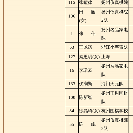
116
张暄律
扬州仪真棋院
田
园
扬州仪真棋院
106
2队
(女)
扬州名品家电
张
伟
1
队
53
王以诺
浙江小宇宙队
127
秦思玥(女)
上海
扬州名品家电
16
李珺豪
队
133
伏润斯
海门天元队
扬州玉树围棋
100
陈新智
队
84
徐晶琦(女)
杭州围棋学校
扬州仪真棋院
陈
岷
55
2队