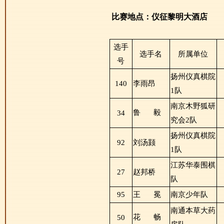
比赛地点：仪征黎明大酒店
选手
选手名
所属单位
号
扬州仪真棋院
140
李雨昂
1队
南京木野狐研
鲁
毅
34
究会2队
扬州仪真棋院
92
刘汤颢
1队
江苏华泰围棋
27
赵邦桥
队
95
王
冕
南京少年队
南通本草大药
花
畅
50