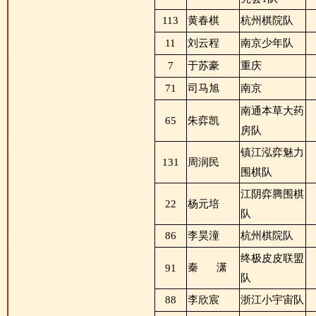
113
黄春棋
杭州棋院队
11
刘云程
南京少年队
7
于苏豪
重庆
71
司马旭
南京
南通本草大药
65
朱弈凯
房队
镇江泓弈魅力
131
周润民
围棋队
江阴弈腾围棋
22
杨元培
队
86
李昊潼
杭州棋院队
终极皮皮联盟
秦
潇
91
队
88
李欣宸
浙江小宇宙队