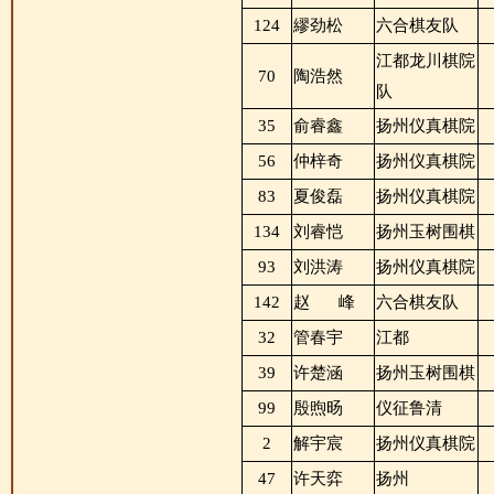
124
繆劲松
六合棋友队
江都龙川棋院
70
陶浩然
队
35
俞睿鑫
扬州仪真棋院
56
仲梓奇
扬州仪真棋院
83
夏俊磊
扬州仪真棋院
134
刘睿恺
扬州玉树围棋
93
刘洪涛
扬州仪真棋院
142
赵
峰
六合棋友队
32
管春宇
江都
39
许楚涵
扬州玉树围棋
99
殷煦旸
仪征鲁清
2
解宇宸
扬州仪真棋院
47
许天弈
扬州