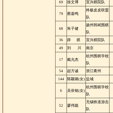
69
徐文博
宜兴棋院队
终极皮皮联盟
79
蔡嘉鸣
队
扬州韩斌围棋
68
朱子健
队
36
薛
祺
宜兴棋院队
49
刘
川
南京
杭州围棋学校
17
戴允杰
队
54
赵方诚
浙江衢州
144
陈颖璐(女)
盐城
杭州围棋学校
6
吴依铭(女)
队
无锡铁道游击
52
廖伟懿
队