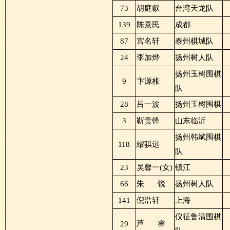
73
胡庭叡
台湾天龙队
139
陈熹民
成都
87
宫名轩
泰州棋城队
24
李加烨
扬州树人队
扬州玉树围棋
9
卞源枨
队
28
吕一波
扬州玉树围棋
3
靳贵锋
山东临沂
扬州韩斌围棋
118
繆骐远
队
23
吴馨一(女)
镇江
66
朱
锐
扬州树人队
141
倪浩轩
上海
仪征鲁清围棋
芦
睿
29