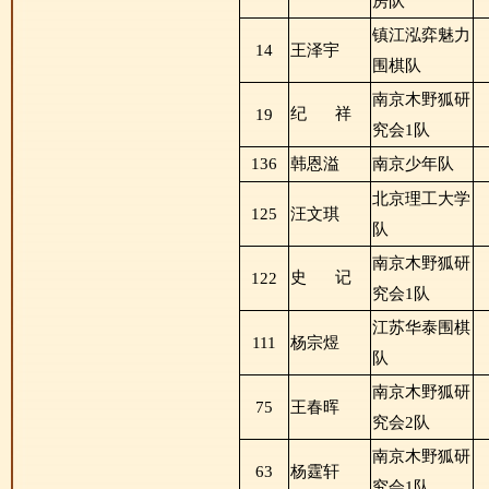
房队
镇江泓弈魅力
14
王泽宇
围棋队
南京木野狐研
纪
祥
19
究会1队
136
韩恩溢
南京少年队
北京理工大学
125
汪文琪
队
南京木野狐研
史
记
122
究会1队
江苏华泰围棋
111
杨宗煜
队
南京木野狐研
75
王春晖
究会2队
南京木野狐研
63
杨霆轩
究会1队