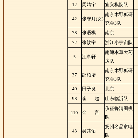
12
周靖宇
宜兴棋院队
南京木野狐研
42
张馨月(女)
究会3队
78
张语棋
南京
72
张歆宇
浙江小宇宙队
南通本草大药
5
江卓轩
房队
南京木野狐研
37
邰柏堾
究会3队
40
田子良
北京
98
崔
超
山东临沂队
仪征鲁清围棋
金
言
119
队
扬州名品家电
43
吴其佑
队