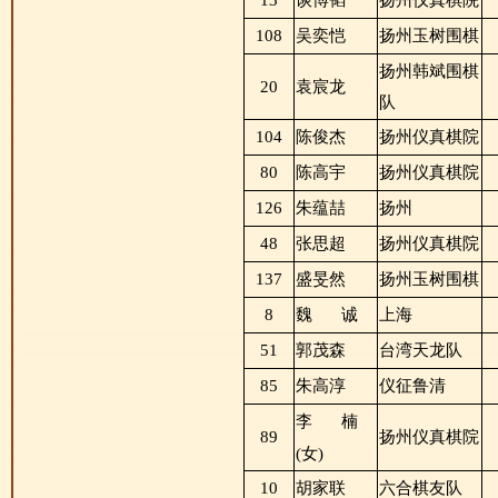
13
谈博韬
扬州仪真棋院
108
吴奕恺
扬州玉树围棋
扬州韩斌围棋
20
袁宸龙
队
104
陈俊杰
扬州仪真棋院
80
陈高宇
扬州仪真棋院
126
朱蕴喆
扬州
48
张思超
扬州仪真棋院
137
盛旻然
扬州玉树围棋
8
魏
诚
上海
51
郭茂森
台湾天龙队
85
朱高淳
仪征鲁清
李
楠
89
扬州仪真棋院
(女)
10
胡家联
六合棋友队