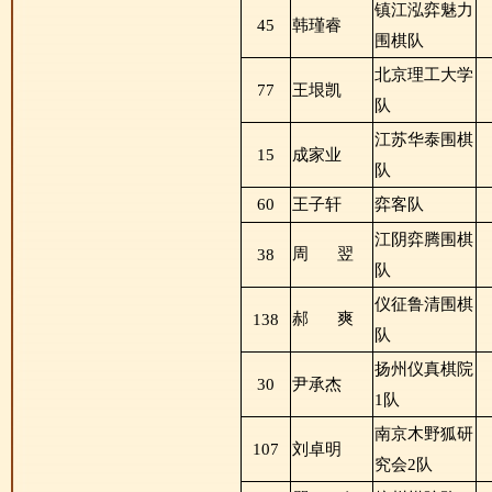
镇江泓弈魅力
45
韩瑾睿
围棋队
北京理工大学
77
王垠凯
队
江苏华泰围棋
15
成家业
队
60
王子轩
弈客队
江阴弈腾围棋
周
翌
38
队
仪征鲁清围棋
郝
爽
138
队
扬州仪真棋院
30
尹承杰
1队
南京木野狐研
107
刘卓明
究会2队