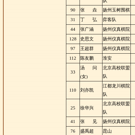
队
90
张
垚
扬州玉树围棋
31
丁
弘
弈客队
44
张广涵
扬州仪真棋院
128
史思文
扬州仪真棋院
97
王超群
扬州仪真棋院
112
陈友鹏
淮安
汤
问
北京高校联盟
33
队
(女)
江都龙川棋院
110
刘亦凯
队
北京高校联盟
25
徐华兴
队
41
张
见
扬州仪真棋院
76
盛禹超
昆山