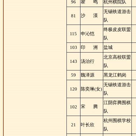
96
瞿
鸣
杭州棋院队
无锡铁道游击
沙
漠
81
队
终极皮皮联盟
115
申沁恺
队
103
印
洲
盐城
北京高校联盟
143
汤治行
队
59
魏泽源
黑龙江鹤岗
无锡铁道游击
120
陈奕琳(女)
队
江阴弈腾围棋
宋
腾
102
队
杭州围棋学校
21
叶长欣
队