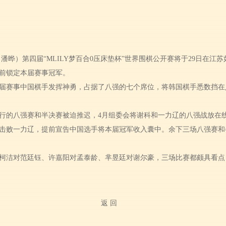
志 潘晔）第四届“MLILY梦百合0压床垫杯”世界围棋公开赛将于29日在
前锁定本届赛事冠军。
届赛事中国棋手发挥神勇，占据了八强的七个席位，将韩国棋手悉数挡在
行的八强赛和半决赛被迫推迟，4月组委会将谢科和一力辽的八强战放在线上
击败一力辽，提前宣告中国选手将本届冠军收入囊中。余下三场八强赛和
柯洁对范廷钰、许嘉阳对孟泰龄、芈昱廷对谢尔豪，三场比赛都颇具看点，半
返 回