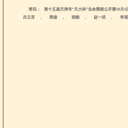
简讯： 第十五届天津市“天大杯”业余围棋公开赛10月4
吕立言
、
周垅
、
胡晓
、
赵一武
、
李湛