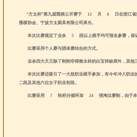
“方太杯”第九届围棋公开赛于
12
月
6
日在浙江省
围棋协会、宁波方太厨具有限公司承办。
本次比赛规定了业余
5
段以上棋手均可报名参赛，保
比赛采用个人赛与团体赛结合的方式。
业余四大天王除了刚刚夺得衡水杯的白宝祥缺席外，其他
本次比赛还吸引了一大批职业棋手参加，有今年冲入职业
二段及其他六位女子职业初段。
比赛采用
7
轮积分循环加
24
强淘汰赛制，由于