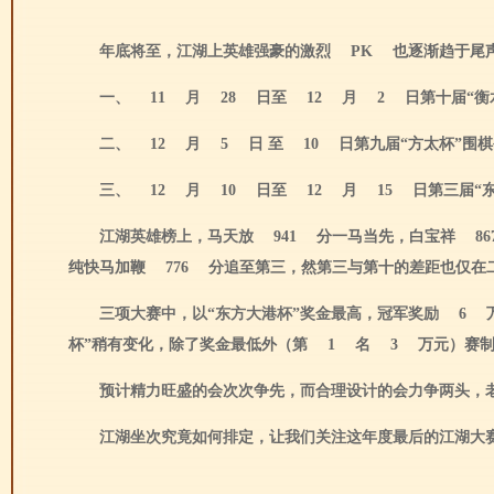
年底将至，江湖上英雄强豪的激烈
PK
也逐渐趋于尾
一、
11
月
28
日至
12
月
2
日第十届“衡
二、
12
月
5
日 至
10
日第九届“方太杯”围
三、
12
月
10
日至
12
月
15
日第三届“
江湖英雄榜上，马天放
941
分一马当先，白宝祥
86
纯快马加鞭
776
分追至第三，然第三与第十的差距也仅在
三项大赛中，以“东方大港杯”奖金最高，冠军奖励
6
杯”稍有变化，除了奖金最低外（第
1
名
3
万元）赛
预计精力旺盛的会次次争先，而合理设计的会力争两头，
江湖坐次究竟如何排定，让我们关注这年度最后的江湖大