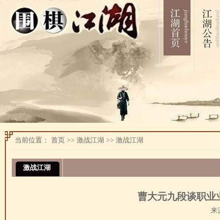
当前位置：
首页
>>
激战江湖
>>
激战江湖
激战江湖
曹大元九段谈职业
来