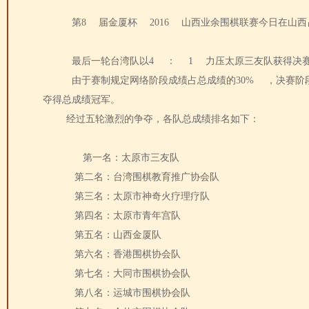
第
8
届金厦杯
2016
山西业余围棋联赛今日在山西
最后一轮台湾队以
4
：
1
力压太原三友队获得决
由于赛制规定网络阶段成绩占总成绩的
30%
，决赛阶
夺得总成绩冠军。
经过五轮激烈的争夺，各队总成绩排名如下：
第一名：太原市三友队
第二名：台湾围棋教育推广协会队
第三名：太原市神奇火疗理疗队
第四名：太原市青年宫队
第五名：山西金厦队
第六名：香港围棋协会队
第七名：大同市围棋协会队
第八名：运城市围棋协会队