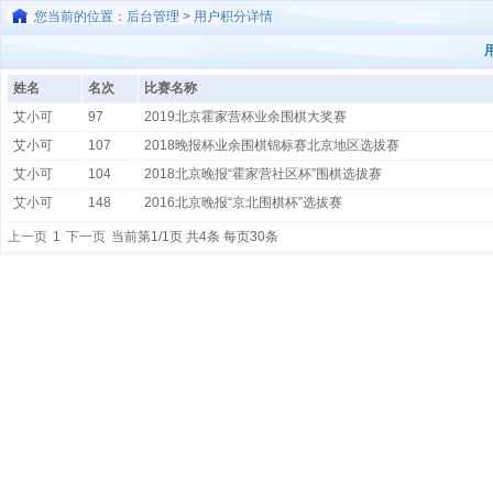
您当前的位置：后台管理 > 用户积分详情
姓名
名次
比赛名称
艾小可
97
2019北京霍家营杯业余围棋大奖赛
艾小可
107
2018晚报杯业余围棋锦标赛北京地区选拔赛
艾小可
104
2018北京晚报“霍家营社区杯”围棋选拔赛
艾小可
148
2016北京晚报“京北围棋杯”选拔赛
上一页
1
下一页
当前第1/1页 共4条 每页30条